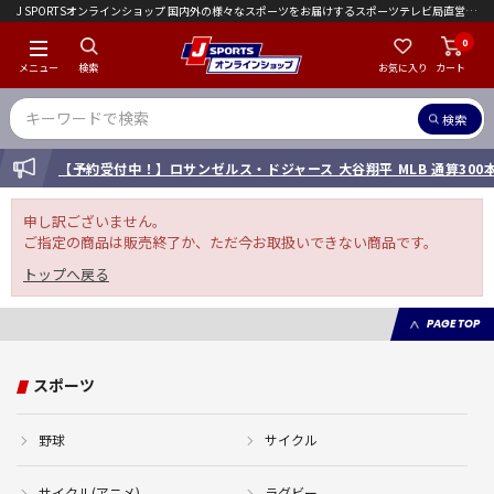
J SPORTSオンラインショップ 国内外の様々なスポーツをお届けするスポーツテレビ局直営店｜会員限定初回ご注文送料無料キャンペーン実施中！
0
メニュー
検索
お気に入り
カート
検索
INFORMATION
【予約受付中！】ロサンゼルス・ドジャース 大谷翔平 MLB 通算30
申し訳ございません。
ご指定の商品は販売終了か、ただ今お取扱いできない商品です。
トップへ戻る
PAGE TOP
スポーツ
野球
サイクル
サイクル(アニメ)
ラグビー