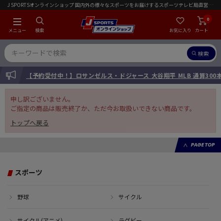
J SPORTSオンラインショップ 国内外の様々なスポーツをお届けするスポーツテレビ局直営店｜会員限定初回ご注文送料無料キャンペーン実施中！
0
メニュー
検索
お気に入り
カート
検索
INFORMATION
【予約受付中！】ロサンゼルス・ドジャース 大谷翔平 MLB 通算30
申し訳ございません。
ご指定の商品は販売終了か、ただ今お取扱いできない商品です。
トップへ戻る
PAGE TOP
スポーツ
野球
サイクル
サイクル(アニメ)
ラグビー