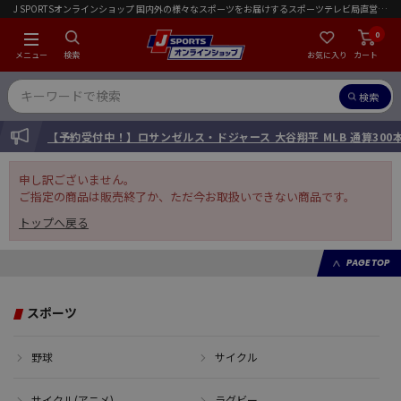
J SPORTSオンラインショップ 国内外の様々なスポーツをお届けするスポーツテレビ局直営店｜会員限定初回ご注文送料無料キャンペーン実施中！
0
メニュー
検索
お気に入り
カート
検索
INFORMATION
【予約受付中！】ロサンゼルス・ドジャース 大谷翔平 MLB 通算30
申し訳ございません。
ご指定の商品は販売終了か、ただ今お取扱いできない商品です。
トップへ戻る
PAGE TOP
スポーツ
野球
サイクル
サイクル(アニメ)
ラグビー