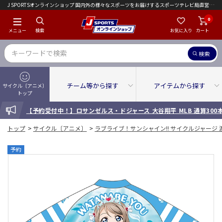
J SPORTSオンラインショップ 国内外の様々なスポーツをお届けするスポーツテレビ局直営店｜会員限定初回ご注文送料無料キャンペーン実施中！
0
メニュー
検索
お気に入り
カート
検索
チーム等から探す
アイテムから探す
サイクル〔アニメ〕
トップ
INFORMATION
【予約受付中！】ロサンゼルス・ドジャース 大谷翔平 MLB 通算30
トップ
>
サイクル〔アニメ〕
>
ラブライブ！サンシャイン!! サイクルジャージ 渡辺
予約