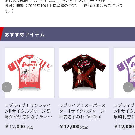
お届け時期：2026年10月上旬以降の予定。（遅れる場合もございま
す。）
おすすめアイテム
ラブライブ！サンシャイ
ラブライブ！スーパース
ラブライブ
ン!! サイクルジャージ 黒
ター!! サイクルジャージ
ン!! サイ
澤ダイヤ 恋になりたい
平安名すみれ CatChu!
原鞠莉 恋
AQUARIUM
AQUARIU
￥
12,000
￥
12,000
￥
12,000
(税込)
(税込)