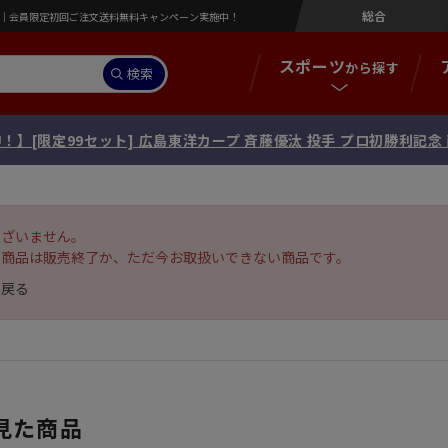
総合
営店｜会員限定初回ご注文送料無料キャンペーン実施中！
スポーツ
から探す
検索
！】[限定99セット] 広島東洋カープ 斉藤優汰 投手 プロ初勝利記
ございません。
の商品は販売終了か、ただ今お取扱いできない商品です。
へ戻る
見た商品