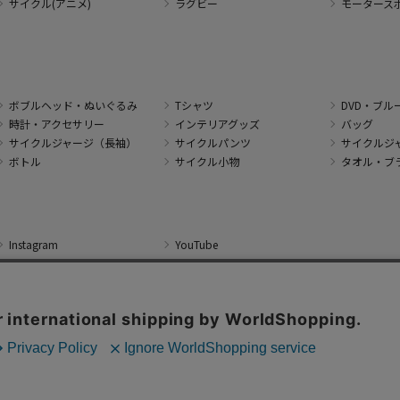
サイクル(アニメ)
ラグビー
モータース
ボブルヘッド・ぬいぐるみ
Tシャツ
DVD・ブル
時計・アクセサリー
インテリアグッズ
バッグ
サイクルジャージ（長袖）
サイクルパンツ
サイクルジ
ボトル
サイクル小物
タオル・ブ
Instagram
YouTube
 J SPORTS Corporation All Rights Reserved. No reproduction or republication wit
本サイトで使用している文章・画像等の無断での複製・転載を禁止します。