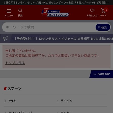
J SPORTSオンラインショップ 国内外の様々なスポーツをお届けするスポーツテレビ局直営店｜会員限定初回ご注文送料無料キャンペーン実施中！
0
メニュー
検索
お気に入り
カート
検索
INFORMATION
【予約受付中！】ロサンゼルス・ドジャース 大谷翔平 MLB 通算30
申し訳ございません。
ご指定の商品は販売終了か、ただ今お取扱いできない商品です。
トップへ戻る
PAGE TOP
スポーツ
野球
サイクル
サイクル(アニメ)
ラグビー