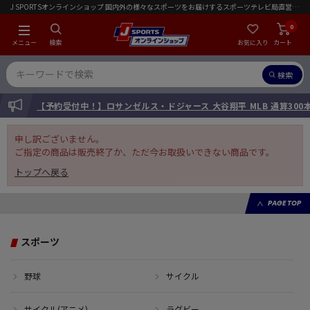
J SPORTSオンラインショップ 国内外の様々なスポーツをお届けするスポーツテレビ局直営店｜会員限定初回ご注文送料無料キャンペーン実施中！
0
メニュー
検索
お気に入り
カート
検索
INFORMATION
【予約受付中！】ロサンゼルス・ドジャース 大谷翔平 MLB 通算30
申し訳ございません。
ご指定の商品は販売終了か、ただ今お取扱いできない商品です。
トップへ戻る
PAGE TOP
スポーツ
野球
サイクル
サイクル(アニメ)
ラグビー