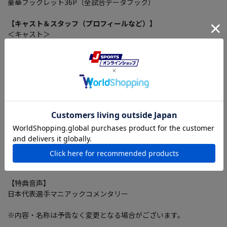
豪華ブックレット36P（全試合データブック）
【キャスト＆スタッフ（プロフィールなど）】
＜キャスト＞
ラグビー日本代表選手団（リーチ マイケル 稲垣啓太 堀江翔
太 姫野和樹 松島幸太朗 齋藤直人 流 大 坂手淳史 垣永真
之介 中村亮土 ジェイミー・ジョセフ監督ほか）
実況：矢野武、谷口廣明ほか 解説：沢木敬介、村上晃一ほ
か
＜スタッフ＞
写真協力：齋藤龍太郎
【特典映像】
バックステージドキュメンタリー映像（テレビ未公開の練習風景
／キャプテンズラン（前日公式練習）／試合後の記者会見など）
【特典音声】
日本代表選手マニアックコメンタリー
※内容・名称は予告なく変更となる場合がございます。