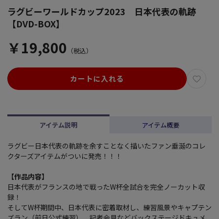
ラグビーワールドカップ2023 日本代表の軌跡
【DVD-BOX】
￥19,800
（税込）
カートに入れる
アイテム説明
アイテム概要
ラグビー日本代表の軌跡を余すことなく描いたファン垂涎のコレ
クターズアイテムがついに発売！！！
【作品内容】
日本代表がフランスの地で戦ったW杯全試合を完全ノーカット収
録！
そしてW杯期間中、日本代表に密着取材し、練習風景やキャプテン
ズラン（前日公式練習）、記者会見などバックステージドキュメ