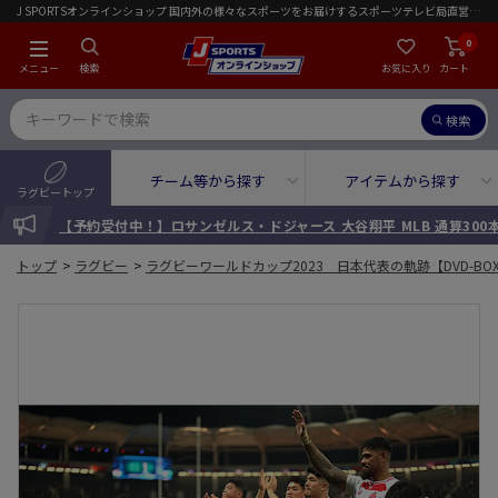
J SPORTSオンラインショップ 国内外の様々なスポーツをお届けするスポーツテレビ局直営店｜会員限定初回ご注文送料無料キャンペーン実施中！
0
メニュー
検索
お気に入り
カート
検索
チーム等から探す
アイテムから探す
ラグビートップ
INFORMATION
【予約受付中！】ロサンゼルス・ドジャース 大谷翔平 MLB 通算30
トップ
>
ラグビー
>
ラグビーワールドカップ2023 日本代表の軌跡【DVD-BO