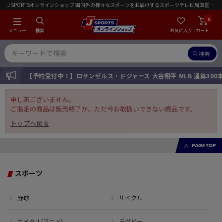
J SPORTSオンラインショップ 国内外の様々なスポーツをお届けするスポーツテレビ局直営店｜会員限定初回ご注文送料無料キャンペーン実施中！
0
メニュー
検索
お気に入り
カート
検索
INFORMATION
【予約受付中！】ロサンゼルス・ドジャース 大谷翔平 MLB 通算30
申し訳ございません。
ご指定の商品は販売終了か、ただ今お取扱いできない商品です。
トップへ戻る
PAGE TOP
スポーツ
野球
サイクル
サイクル(アニメ)
ラグビー