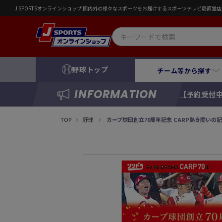
J SPORTSオンラインショップ 国内外の様々なスポーツをお届けするスポーツテレビ局直
野球トップ
チーム等から探す
INFORMATION
【予約受付中
TOP
野球
カープ球団創立70周年記念 CARP熱き闘いの記録