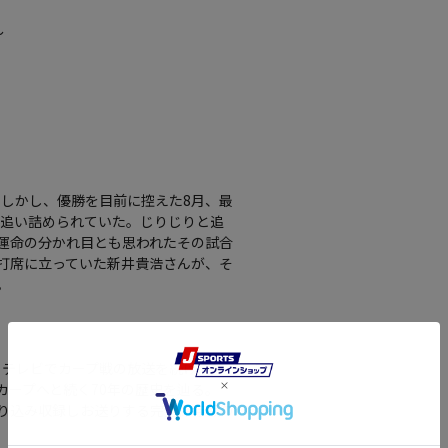
～
。しかし、優勝を目前に控えた8月、最
で追い詰められていた。じりじりと追
運命の分かれ目とも思われたその試合
打席に立っていた新井貴浩さんが、そ
。
オ・テレビでカープ戦の放送を続け、共
カープへと続く70年の歴史を辿る。
盛り込み収録しお送りする完全保存版の