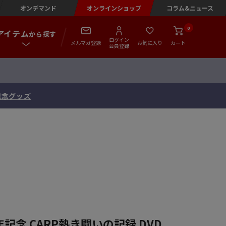
オンデマンド
オンラインショップ
コラム&ニュース
0
アイテム
から探す
ログイン
メルマガ登録
お気に入り
カート
会員登録
念 直筆サイン入りフォトファイル
記念 CARP熱き闘いの記録 DVD