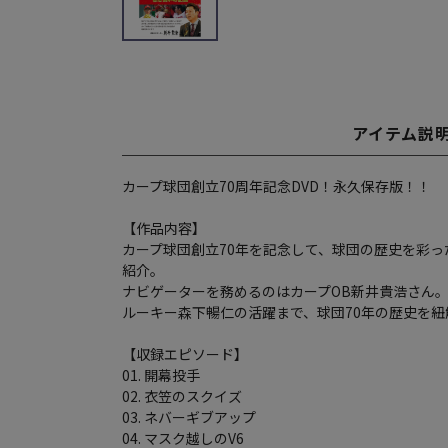
アイテム説
カープ球団創立70周年記念DVD！永久保存版！！
【作品内容】
カープ球団創立70年を記念して、球団の歴史を彩っ
紹介。
ナビゲーターを務めるのはカープOB新井貴浩さん。歴
ルーキー森下暢仁の活躍まで、球団70年の歴史を紐
【収録エピソード】
01. 開幕投手
02. 衣笠のスクイズ
03. ネバーギブアップ
04. マスク越しのV6