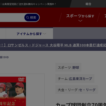
総合
営店｜会員限定初回ご注文送料無料キャンペーン実施中！
スポーツ
から探す
検索
アイテムから探す
！】[限定99セット] 広島東洋カープ 斉藤優汰 投手 プロ初勝利記
 DVD
スポーツ :
野球
チーム :
広島東洋カープ
大会・リーグ :
セ・リーグ
カープ球団創立70周年