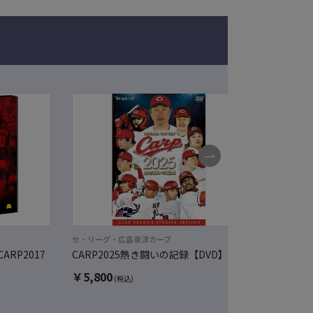
セ・リーグ・広島東洋カープ
セ・リーグ・
CARP2017
CARP2025熱き闘いの記録【DVD】
CARP LE
】
￥
5,800
￥
3,850
(税込)
(