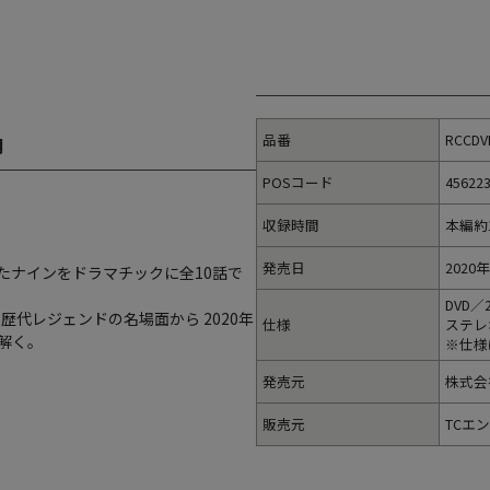
品番
RCCDV
明
POSコード
45622
収録時間
本編約
発売日
2020
たナインをドラマチックに全10話で
DVD／
代レジェンドの名場面から 2020年
仕様
ステレ
解く。
※仕様
発売元
株式会
販売元
TCエ