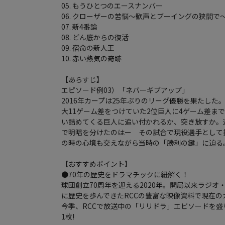
05. もうひとつのエースナンバー
06. クローザーの苦悩～歓声とブーイングの狭間で
07. 新4番論
08. どん底からの復活
09. 宿命の新人王
10. 赤い熱気の奇跡
【あらすじ】
エピソード例03）「ネバーギブアップ」
2016年カープは25年ぶりのリーグ優勝を果たした
大11ゲーム差をつけていた2位巨人に4ゲーム差ま
い詰めてくる巨人に追い付かれるか、突き放すか。
で明暗を分けたのはー その試合で現役選手として
の時の心境も交えながら当時の「勝利の鍵」に迫る
【おすすめポイント】
●70年の歴史をドラマチックに紐解く！
球団創立70周年を迎える2020年。開局以来ラジ
に歴史を歩んできたRCCの豊富な映像資料で現在の
今季、RCCで放送中の「リリドラ」エピソードを
1枚!