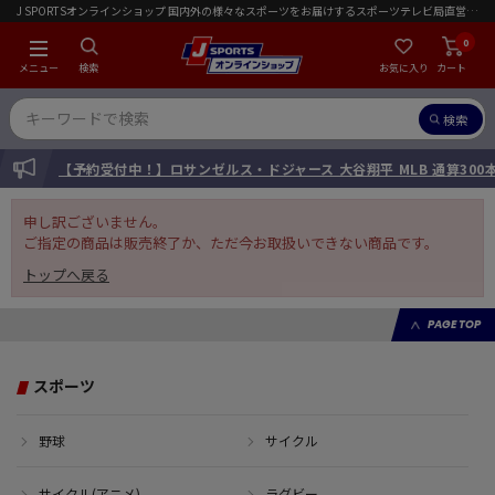
J SPORTSオンラインショップ 国内外の様々なスポーツをお届けするスポーツテレビ局直営店｜会員限定初回ご注文送料無料キャンペーン実施中！
0
メニュー
検索
お気に入り
カート
検索
INFORMATION
【予約受付中！】ロサンゼルス・ドジャース 大谷翔平 MLB 通算30
申し訳ございません。
ご指定の商品は販売終了か、ただ今お取扱いできない商品です。
トップへ戻る
PAGE TOP
スポーツ
野球
サイクル
サイクル(アニメ)
ラグビー