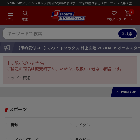
J SPORTSオンラインショップ 国内外の様々なスポーツをお届けするスポーツテレビ局直営店｜会員限定初回ご注文送料無料キャンペーン実施中！
0
メニュー
検索
お気に入り
カート
検索
INFORMATION
【予約受付中！】ホワイトソックス 村上宗隆 2026 MLB オールス
申し訳ございません。
ご指定の商品は販売終了か、ただ今お取扱いできない商品です。
トップへ戻る
PAGE TOP
スポーツ
野球
サイクル
サイクル(アニメ)
ラグビー