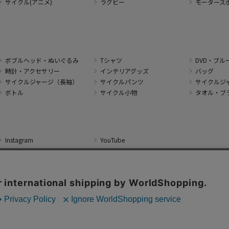
サイクル(アニメ)
ラグビー
モータース
ボブルヘッド・ぬいぐるみ
Tシャツ
DVD・ブル
時計・アクセサリー
インテリアグッズ
バッグ
サイクルジャージ（長袖）
サイクルパンツ
サイクルジ
ボトル
サイクル小物
タオル・ブ
Instagram
YouTube
 J SPORTS Corporation All Rights Reserved. No reproduction or republication wit
本サイトで使用している文章・画像等の無断での複製・転載を禁止します。