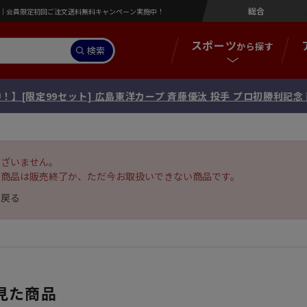
総合
営店｜会員限定初回ご注文送料無料キャンペーン実施中！
スポーツ
から探す
検索
！】[限定99セット] 広島東洋カープ 斉藤優汰 投手 プロ初勝利記
ございません。
の商品は販売終了か、ただ今お取扱いできない商品です。
へ戻る
見た商品