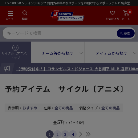
J SPORTSオンラインショップ 国内外の様々なスポーツをお届けするスポーツテレビ局直営店｜会員限定初回ご注文送料無料キャンペーン実施中！
0
メニュー
検索
お気に入り
カート
検索
チーム等から探す
アイテムから探す
サイクル〔アニメ〕
トップ
INFORMATION
【予約受付中！】ロサンゼルス・ドジャース 大谷翔平 MLB 通算30
予約アイテム サイクル〔アニメ〕
表示順：
おすすめ
在庫：
全ての商品
価格タイプ：
全ての商品
57
全
件中
1～16件
次へ
最後へ
1
2
3
4