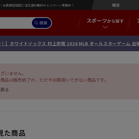
総合
営店｜会員限定初回ご注文送料無料キャンペーン実施中！
スポーツ
から探す
検索
！】ホワイトソックス 村上宗隆 2026 MLB オールスターゲーム 
ございません。
の商品は販売終了か、ただ今お取扱いできない商品です。
へ戻る
見た商品