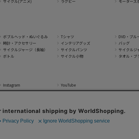
サイクル(アニメ)
ラグビー
モータース
ボブルヘッド・ぬいぐるみ
Tシャツ
DVD・ブル
時計・アクセサリー
インテリアグッズ
バッグ
サイクルジャージ（長袖）
サイクルパンツ
サイクルジ
ボトル
サイクル小物
タオル・ブ
Instagram
YouTube
 J SPORTS Corporation All Rights Reserved. No reproduction or republication wit
本サイトで使用している文章・画像等の無断での複製・転載を禁止します。