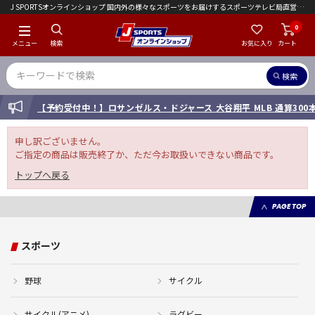
J SPORTSオンラインショップ 国内外の様々なスポーツをお届けするスポーツテレビ局直営店｜会員限定初回ご注文送料無料キャンペーン実施中！
0
メニュー
検索
お気に入り
カート
検索
INFORMATION
【予約受付中！】ロサンゼルス・ドジャース 大谷翔平 MLB 通算30
申し訳ございません。
ご指定の商品は販売終了か、ただ今お取扱いできない商品です。
トップへ戻る
PAGE TOP
スポーツ
野球
サイクル
サイクル(アニメ)
ラグビー